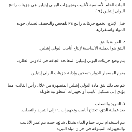
المادة الخام الأساسية لأنابيب وتجهيزات البولي إيثيلين هي جزيئات راتنج
البولي إيثيلين (PE).
قبل الإنتاج، تخضع جزيئات راتنج PE للفحص والتجفيف لضمان جودة
المواد واستقرارها.
2. القولبة بالبثق
البثق هو العملية الأساسية لإنتاج أنابيب البولي إيثيلين.
يتم وضع جزيئات البولي إيثيلين المعالجة الجافة في قادوس الطارد.
يقوم المسمار الدوار بتسخين وإذابة جزيئات البولي إيثيلين.
يتم بعد ذلك بثق مادة البولي إيثيلين المنصهرة من خلال رأس القالب، مما
يؤدي إلى تشكيل أنابيب أو تجهيزات أسطوانية طويلة.
3. التبريد والتصلب
بعد عملية البثق، تحتاج أنابيب وتجهيزات PE إلى التبريد والتصلب.
يتم استخدام تبريد حمام الماء بشكل شائع، حيث يتم غمر الأنابيب
والتجهيزات المبثوقة في خزان مياه التبريد.