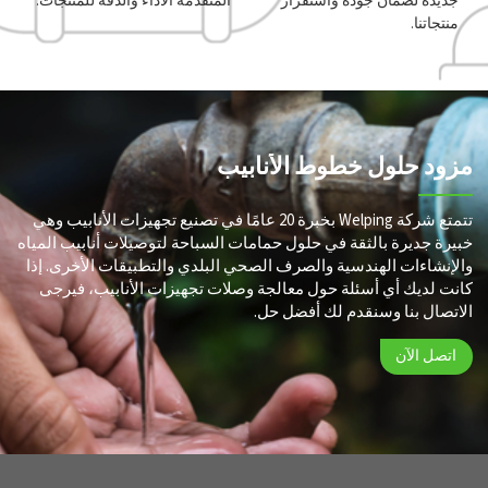
جديدة لضمان جودة واستقرار
المتقدمة الأداء والدقة للمنتجات.
منتجاتنا.
مزود حلول خطوط الأنابيب
تتمتع شركة Welping بخبرة 20 عامًا في تصنيع تجهيزات الأنابيب وهي
خبيرة جديرة بالثقة في حلول حمامات السباحة لتوصيلات أنابيب المياه
والإنشاءات الهندسية والصرف الصحي البلدي والتطبيقات الأخرى. إذا
كانت لديك أي أسئلة حول معالجة وصلات تجهيزات الأنابيب، فيرجى
الاتصال بنا وسنقدم لك أفضل حل.
اتصل الآن