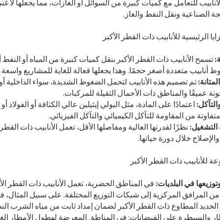
أنابيب للتعامل مع كميات كبيرة من السوائل أو الغازات، مما يجعلها لا غنى
جة الصناعية ونقل النفط والغاز.
:
تسمح الأنابيب ذات القطر الأكبر بنقل كميات كبيرة من المياه أو النفط أ
 أنابيب متعددة أصغر حجمًا. وهذا يجعلها فعالة للغاية للمشاريع واسعة 
لمتانة:
تم تصميم هذه الأنابيب لتحمل الضغوط الشديدة، سواء الداخلية أو ا
ونة عميقًا والمناطق ذات الأحمال الثقيلة للمركبات.
التآكل:
اعتمادًا على المادة، مثل البولي إيثيلين عالي الكثافة أو الفولاذ أ
فاوتة من المقاومة للتآكل الكيميائي والتآكل الفيزيائي.
التشغيل:
نظرًا لقدرتها العالية ومفاصلها الأقل، تعمل الأنابيب ذات الق
الإصلاح خلال دورة حياتها.
توزيعها في البلديات:
في المناطق الحضرية، تعمل الأنابيب ذات القطر ال
 من المرافق المركزية إلى شبكات التوزيع المختلفة. على سبيل المثال، في 
 الحديد المطاوع ذات القطر الأكبر لضمان إمداد ثابت من مياه الشرب ال
طار والسيطرة على الفيضانات: في المناطق المعرضة لهطول الأمطار الغزير