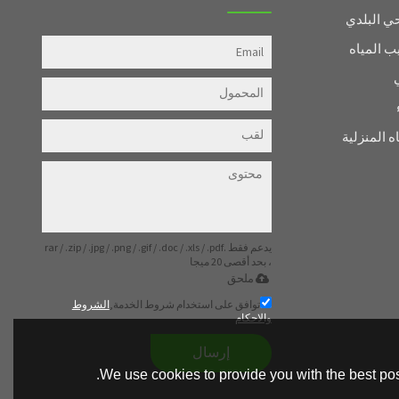
 البلدي
ب المياه
ه المنزلية
يدعم فقط .rar / .zip / .jpg / .png / .gif / .doc / .xls / .pdf
، بحد أقصى 20 ميجا
ملحق
توافق على استخدام شروط الخدمة,
الشروط
والاحكام
إرسال
We use cookies to provide you with the best pos