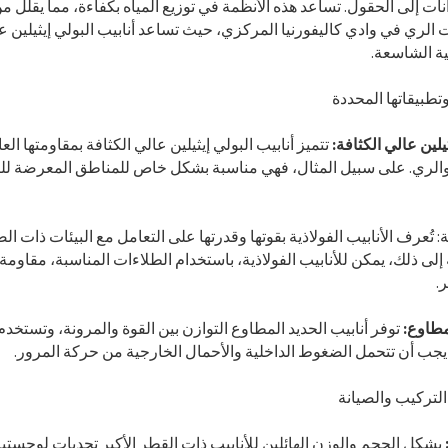
ات إلى الحقول. تساعد هذه الأنظمة في توزيع المياه بكفاءة، مما يقلل م
لري في وادي كاليفورنيا المركزي، حيث تساعد أنابيب البولي إيثيلين عالي
ية الشاسعة.
ثيلين عالي الكثافة:
تتميز أنابيب البولي إيثيلين عالي الكثافة بمقاومتها الع
 والري. على سبيل المثال، فهي مناسبة بشكل خاص للمناطق المعرضة لل
ذية: تُعرف الأنابيب الفولاذية بقوتها وقدرتها على التعامل مع البيئات ذ
ة إلى ذلك، يمكن للأنابيب الفولاذية، باستخدام الطلاءات المناسبة، مقاوم
.
مطاوع:
توفر أنابيب الحديد المطاوع التوازن بين القوة والمرونة، وتست
جب أن تتحمل الضغوط الداخلية والأحمال الخارجية من حركة المرور.
يشكل الحجم والوزن الهائلين للأنابيب ذات القطر الأكبر تحديات لوجستية