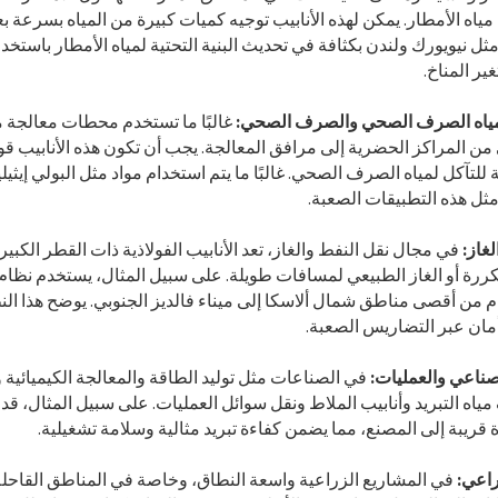
مياه الأمطار. يمكن لهذه الأنابيب توجيه كميات كبيرة من المياه بسرعة ب
 نيويورك ولندن بكثافة في تحديث البنية التحتية لمياه الأمطار باستخد
ير المناخ.
مياه الصرف الصحي والصرف الصحي:
غالبًا ما تستخدم محطات معالجة م
 المراكز الحضرية إلى مرافق المعالجة. يجب أن تكون هذه الأنابيب قوي
 للتآكل لمياه الصرف الصحي. غالبًا ما يتم استخدام مواد مثل البولي إيث
ثل هذه التطبيقات الصعبة.
غاز:
في مجال نقل النفط والغاز، تعد الأنابيب الفولاذية ذات القطر الكبي
م من أقصى مناطق شمال ألاسكا إلى ميناء فالديز الجنوبي. يوضح هذا الن
أمان عبر التضاريس الصعبة.
لصناعي والعمليات:
في الصناعات مثل توليد الطاقة والمعالجة الكيميائية وا
ة قريبة إلى المصنع، مما يضمن كفاءة تبريد مثالية وسلامة تشغيلية.
راعي:
في المشاريع الزراعية واسعة النطاق، وخاصة في المناطق القاحلة،