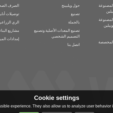
المصنوعة
حول ويلبينج
الصرف الصحي
يلين
تصنيع
توصيلات أنابي
المصنوعة
بالجملة
الري الزراعي
بيلين
تصنيع المعدات الأصلية وتصنيع
مشاريع البناء
التصميم الشخصي
إمدادات الميا
 المخصصة
اتصل بنا
Cookie settings
sible experience. They also allow us to analyze user behavior in