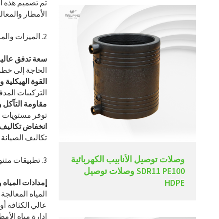
تم تصميم هذه ال
الأمطار والمعال
2. الميزات والمزايا الرئيسية للأنابيب ذات القطر الأكبر
سعة تدفق عالية
الحاجة إلى خطوط
القوة الهيكلية وا
التركيبات المدف
مقاومة التآكل و
توفر مستويات مت
انخفاض تكاليف 
تكاليف الصيانة و
وصلات توصيل الأنابيب الكهربائية
3. تطبيقات متنوعة للأنابيب ذات القطر الأكبر
SDR11 PE100 وصلات توصيل
HDPE
إمدادات المياه و
المياه المعالجة
عالي الكثافة أو
إدارة مياه الأم