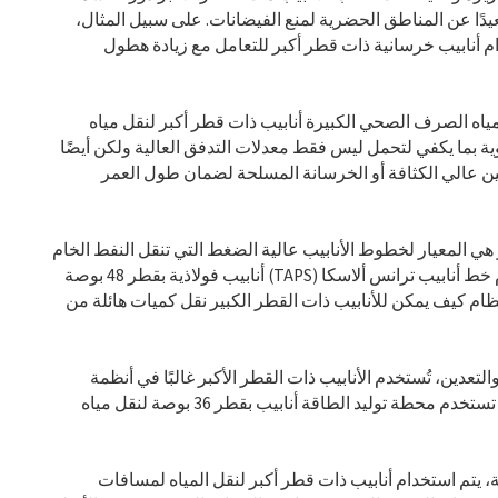
عيدًا عن المناطق الحضرية لمنع الفيضانات. على سبيل المثال،
ام أنابيب خرسانية ذات قطر أكبر للتعامل مع زيادة هطول
ياه الصرف الصحي الكبيرة أنابيب ذات قطر أكبر لنقل مياه
ة بما يكفي لتحمل ليس فقط معدلات التدفق العالية ولكن أيضًا
يلين عالي الكثافة أو الخرسانة المسلحة لضمان طول العمر
ر هي المعيار لخطوط الأنابيب عالية الضغط التي تنقل النفط الخام
أو المنتجات المكررة أو الغاز الطبيعي لمسافات طويلة. على سبيل المثال، يستخدم نظام خط أنابيب ترانس ألاسكا (TAPS) أنابيب فولاذية بقطر 48 بوصة
ظام كيف يمكن للأنابيب ذات القطر الكبير نقل كميات هائلة من
لتعدين، تُستخدم الأنابيب ذات القطر الأكبر غالبًا في أنظمة
سحب وتصريف مياه التبريد وأنابيب الملاط ونقل سوائل العمليات. على سبيل المثال، قد تستخدم محطة توليد الطاقة أنابيب بقطر 36 بوصة لنقل مياه
 يتم استخدام أنابيب ذات قطر أكبر لنقل المياه لمسافات