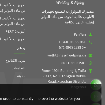
تجهيزات الأنابيب 
من مادة البولي إيث
مصدرك الموثوق به لتصنيع تجهيزات
الأنابيب عالية الجودة من مادة البولي
تجهيزات الأنابيب 
إيثيلين عالي الكثافة
من مادة البولي برو
أنبوب PERT-2
Pan Yan
تجهيزات الأنابيب
+86 15268186595
+0 571-89332538
يدعم
welfittings@welping.cn
تنزيل الكتالوج
8613185061581
التعليمات
Room 1904 Building 1, Taifu
مدونة
Plaza, No. 1 Tonghui Middle
Road, Xiaoshan District,
Hangzhou
 order to constantly improve the website for you.