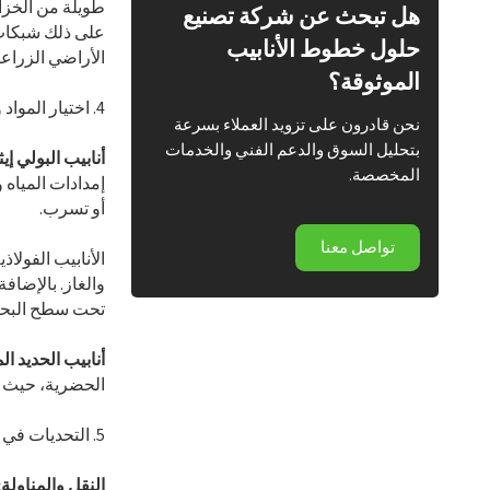
طويلة من الخزان
هل تبحث عن شركة تصنيع
على ذلك شبكات ا
حلول خطوط الأنابيب
الأراضي الزراع
الموثوقة؟
4. اختيار المواد وتطبيقاتها المحددة
نحن قادرون على تزويد العملاء بسرعة
بتحليل السوق والدعم الفني والخدمات
أنابيب البولي إي
المخصصة.
إمدادات المياه
أو تسرب.
تواصل معنا
الأنابيب الفولا
والغاز. بالإضاف
تحت سطح البحر
أنابيب الحديد ال
الحضرية، حيث ي
5. التحديات في التركيب والصيانة
النقل والمناولة: