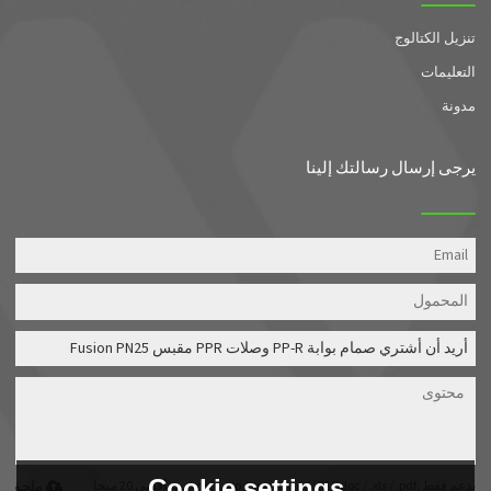
تنزيل الكتالوج
التعليمات
مدونة
يرجى إرسال رسالتك إلينا
Cookie settings
يدعم فقط .rar / .zip / .jpg / .png / .gif / .doc / .xls / .pdf ، بحد أقصى 20 ميجا
ملحق