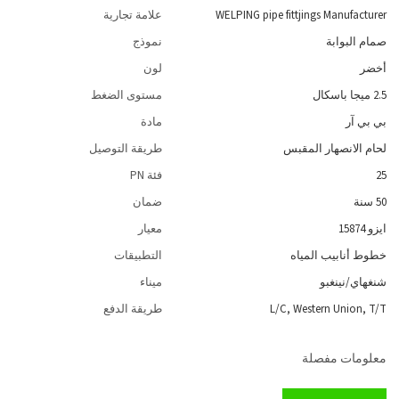
WELPING pipe fittjings Manufacturer
علامة تجارية
صمام البوابة
نموذج
أخضر
لون
2.5 ميجا باسكال
مستوى الضغط
بي بي آر
مادة
لحام الانصهار المقبس
طريقة التوصيل
25
فئة PN
50 سنة
ضمان
ايزو 15874
معيار
خطوط أنابيب المياه
التطبيقات
شنغهاي/نينغبو
ميناء
L/C, Western Union, T/T
طريقة الدفع
معلومات مفصلة