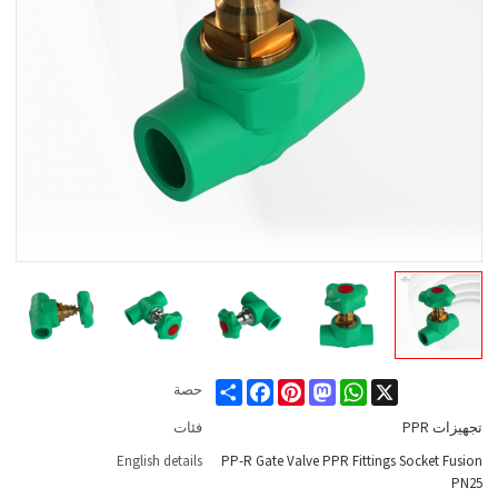
Share
Facebook
Pinterest
Mastodon
WhatsApp
X
حصة
تجهيزات PPR
فئات
English details
PP-R Gate Valve PPR Fittings Socket Fusion
PN25