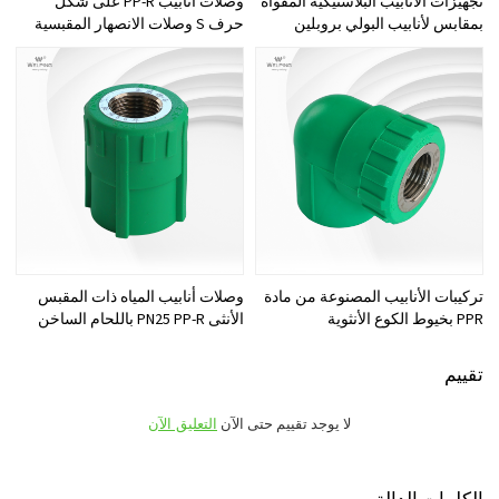
تجهيزات الأنابيب البلاستيكية المقواة
وصلات أنابيب PP-R على شكل
بمقابس لأنابيب البولي بروبلين
حرف S وصلات الانصهار المقبسية
تركيبات الأنابيب المصنوعة من مادة
وصلات أنابيب المياه ذات المقبس
PPR بخيوط الكوع الأنثوية
الأنثى PN25 PP-R باللحام الساخن
تقييم
لا يوجد تقييم حتى الآن
التعليق الآن